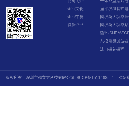
公司简介
一体成型贴片电
企业文化
扁平线组装式电
企业荣誉
圆线类大功率插
资质证书
圆线类大功率贴
磁环/SNR/ASCD
共模电感滤波器
进口磁芯磁环
版权所有：深圳市磁立方科技有限公司
粤ICP备15114698号
网站